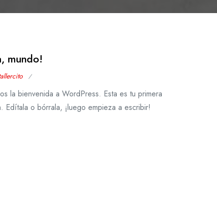
a, mundo!
tallercito
Publicado
os la bienvenida a WordPress. Esta es tu primera
el
. Edítala o bórrala, ¡luego empieza a escribir!
29
de
marzo
de
2024